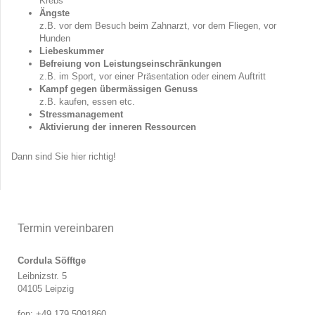
Krebs
Ängste
z.B. vor dem Besuch beim Zahnarzt, vor dem Fliegen, vor
Hunden
Liebeskummer
Befreiung von Leistungseinschränkungen
z.B. im Sport, vor einer Präsentation oder einem Auftritt
Kampf gegen übermässigen Genuss
z.B. kaufen, essen etc.
Stressmanagement
Aktivierung der inneren Ressourcen
Dann sind Sie hier richtig!
Termin vereinbaren
Cordula Söfftge
Leibnizstr. 5
04105 Leipzig
fon: +49 179 5091860