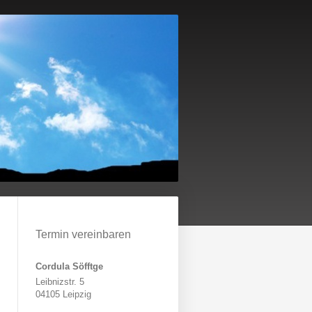
Termin vereinbaren
Cordula Söfftge
Leibnizstr. 5
04105 Leipzig